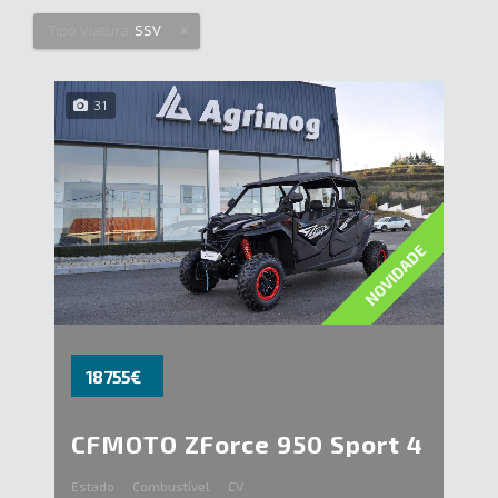
Tipo Viatura:
SSV
31
NOVIDADE
18 755€
CFMOTO ZForce 950 Sport 4
Estado
Combustível
CV