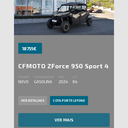
18 755€
CFMOTO ZForce 950 Sport 4
Estado
Combustível
Ano
CV
NOVO
GASOLINA
2024
84
VER DETALHES
COTA POR TELEFONE
VER MAIS