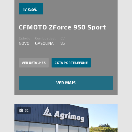
17 755€
CFMOTO ZForce 950 Sport
Estado
Combustível
CV
NOVO
GASOLINA
85
VER DETALHES
COTA POR TELEFONE
VER MAIS
32