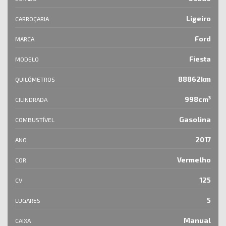
Ligeiro
CARROÇARIA
Ford
MARCA
Fiesta
MODELO
88862km
QUILÓMETROS
998cm³
CILINDRADA
Gasolina
COMBUSTÍVEL
2017
ANO
Vermelho
COR
125
CV
5
LUGARES
Manual
CAIXA