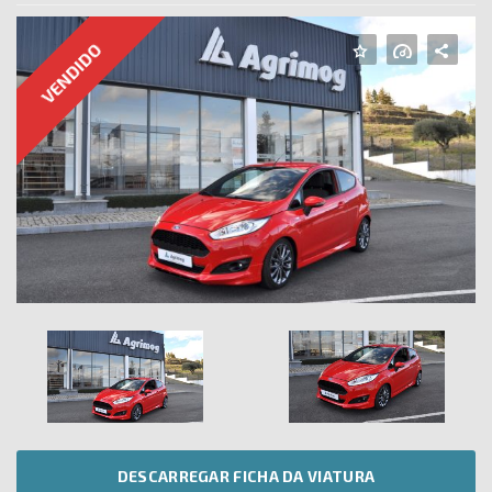
VENDIDO
FA
TW
EM
PA
DESCARREGAR FICHA DA VIATURA