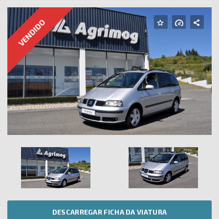
VENDIDO
FA
TW
EM
PA
DESCARREGAR FICHA DA VIATURA