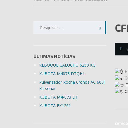
Pesquisar
CF
por:
1
ÚLTIMAS NOTÍCIAS
REBOQUE GALUCHO 6250 KG
Ho
KUBOTA M4073 DTQHL
C
Pulverizador Rocha Cronos AC 600l
O
Kit sonar
CF
KUBOTA M4-073 DT
KUBOTA EK1261
CATEGO