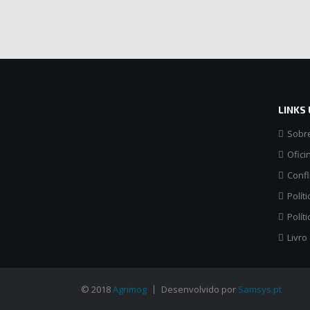
LINKS 
Sobr
Ofici
Conf
Polít
Polít
Livro
© 2018
Agrimog
Desenvolvido por
Samsys.pt