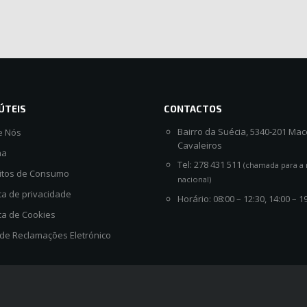
ÚTEIS
CONTACTOS
Bairro da Suécia, 5340-201 Ma
e Nós
Cavaleiros
na
Tel: 278 431 511
(chamada para a 
litos de Consumo
nacional)
ica de privacidade
Horário: 08:00 – 12:30, 14:00 – 1
ica de Cookies
 de Reclamações Eletrónico