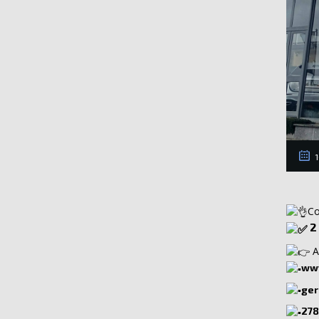
1
Co
2 
A
www
ger
278